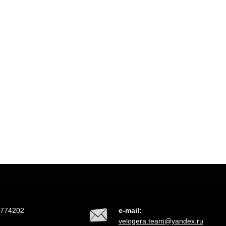
2774202
e-mail:
velogera.team@yandex.ru