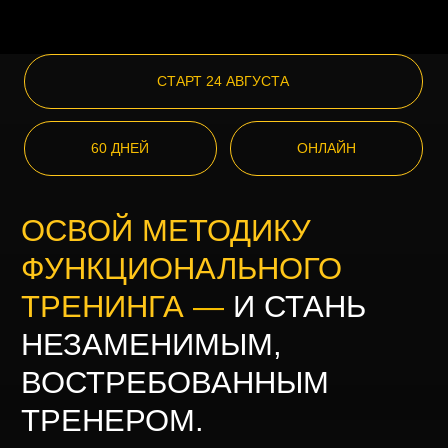
ВОСТРЕБОВАННЫМ
ТРЕНЕРОМ.
Тот кто владеет методикой, не объясняет
почему он стоит дороже других. Не теряется,
когда клиент задаёт неудобный вопрос.
Не придумывает тренировку за час до того, как
она начнётся.
Он уверенно работает с теми, у кого есть
настоящая цель и спортивные амбиции. С теми,
кто спрашивает не «сколько это стоит», а когда
можно начать.
Попасть в предзапись