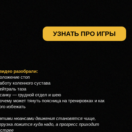
Функциональный тренинг
УЗНАТЬ ПРО ИГРЫ
видео разобрали:
положение стоп
работу коленного сустава
нейтраль таза
осанку — грудной отдел и шею
почему может тянуть поясница на тренировках и как
ого избежать
этими нюансами движения становятся чище,
грузка ложится куда надо, а прогресс приходит
ыстрее