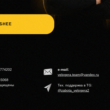
2774202
e-mail:
velogera.team@yandex.ru
45068
защищены
Тех. поддержка в TG:
@zabota_velogera2