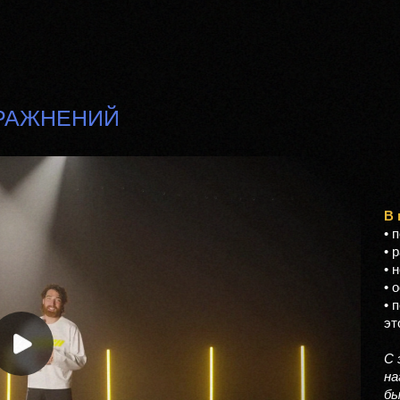
Программа переподготовки
Лекторий
РАЖНЕНИЙ
В 
• 
• 
• 
• 
• 
эт
С 
на
б